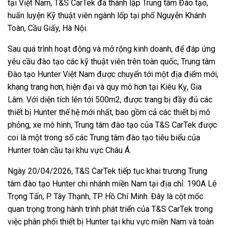
tại Việt Nam, T&S CarTek đã thành lập Trung tâm Đào tạo,
huấn luyện Kỹ thuật viên ngành lốp tại phố Nguyễn Khánh
Toàn, Cầu Giấy, Hà Nội.
Sau quá trình hoạt động và mở rộng kinh doanh, để đáp ứng
yêu cầu đào tạo các kỹ thuật viên trên toàn quốc, Trung tâm
Đào tạo Hunter Việt Nam được chuyển tới một địa điểm mới,
khang trang hơn, hiện đại và quy mô hơn tại Kiêu Kỵ, Gia
Lâm. Với diện tích lên tới 500m2, được trang bị đầy đủ các
thiết bị Hunter thế hệ mới nhất, bao gồm cả các thiết bị mô
phỏng, xe mô hình, Trung tâm đào tạo của T&S CarTek được
coi là một trong số các Trung tâm đào tạo tiêu biểu của
Hunter toàn cầu tại khu vực Châu Á.
Ngày 20/04/2026, T&S CarTek tiếp tục khai trương Trung
tâm đào tạo Hunter chi nhánh miền Nam tại địa chỉ: 190A Lê
Trọng Tấn, P. Tây Thạnh, TP. Hồ Chí Minh. Đây là cột mốc
quan trọng trong hành trình phát triển của T&S CarTek trong
việc phân phối thiết bị Hunter tại khu vực miền Nam và toàn