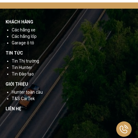
KHÁCH HÀNG
Các hãng xe
Các hãng lốp
Garage ô tô
TIN TỨC
Tin Thị trường
Tin Hunter
Tin Đào tạo
GIỚI THIỆU
Hunter toàn cầu
T&S CarTek
LIÊN HỆ