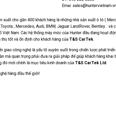
Emai:
sales@huntervietnam.v
 sản xuất cho gần 400 khách hàng là những nhà sản xuất ô tô ( Me
hư Toyota , Mercedes, Audi, BMW, Jaguar LandRover, Bentley… và 
 thổ Việt Nam. Các hệ thống máy móc của Hunter đều đang hoạt độ
 thu tốt và ổn định cho khách hàng của
T&S CarTek
.
n giao công nghệ là yếu tố xuyên suốt trong chiến lược phát triể
n mà quan trọng phải đưa ra giải pháp để giúp khách hàng khai
g đó mới chính là mục tiêu kinh doanh của
T&S CarTek Ltd
.
ghệ hàng đầu thế giới!