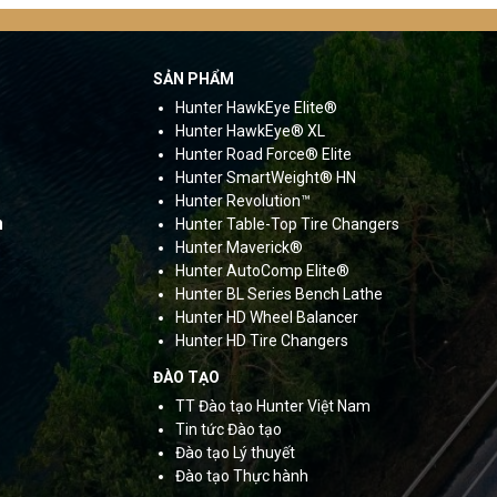
SẢN PHẨM
Hunter HawkEye Elite®
Hunter HawkEye® XL
Hunter Road Force®
Elite
Hunter SmartWeight® HN
Hunter Revolution™
m
Hunter Table-Top Tire Changers
Hunter Maverick®
Hunter AutoComp Elite®
Hunter BL Series Bench Lathe
Hunter HD Wheel Balancer
Hunter HD Tire Changers
ĐÀO TẠO
TT Đào tạo Hunter Việt Nam
Tin tức Đào tạo
Đào tạo Lý thuyết
Đào tạo Thực hành