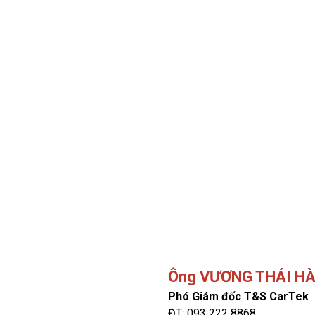
Ông VƯƠNG THÁI H
Phó Giám đốc T&S CarTek
ĐT:
093 222 8868