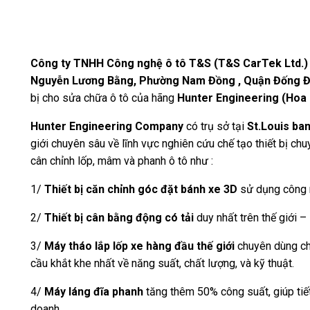
Công ty TNHH Công nghệ ô tô T&S (T&S CarTek Ltd.)
Nguyễn Lương Bằng, Phường Nam Đồng , Quận Đống Đ
bị cho sửa chữa ô tô của hãng
Hunter Engineering (Hoa 
Hunter Engineering Company
có trụ sở tại
St.Louis ba
giới chuyên sâu về lĩnh vực nghiên cứu chế tạo thiết bị ch
cân chỉnh lốp, mâm và phanh ô tô như :
1/
Thiết bị căn chỉnh góc đặt bánh xe 3D
sử dụng công 
2/
Thiết bị cân bằng động có tải
duy nhất trên thế giới –
3/
Máy tháo lắp lốp xe hàng đầu thế giới
chuyên dùng ch
cầu khắt khe nhất về năng suất, chất lượng, và kỹ thuật.
4/
Máy láng đĩa phanh
tăng thêm 50% công suất, giúp tiết
doanh.