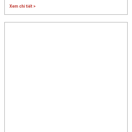
lớn của các hãng xe và đại lý trong việc tung ra nhiều ưu
Xem chi tiết >
đãi. Tổng quan thị trường ô tô