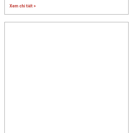
thị trường ô tô Việt Nam đã liên tục tăng trưởng doanh
Xem chi tiết >
số. Tổng quan thị trường ô tô