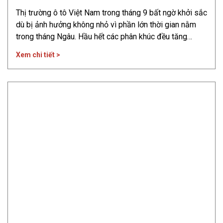
Thị trường ô tô Việt Nam trong tháng 9 bất ngờ khởi sắc
dù bị ảnh hưởng không nhỏ vì phần lớn thời gian nằm
trong tháng Ngâu. Hầu hết các phân khúc đều tăng
trưởng so với tháng trước. Thị trường ô tô Việt Nam
Xem chi tiết >
tháng 9/2025 Theo báo cáo của Hiệp hội các