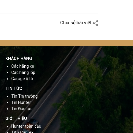
Chia sẻ bài viết
KHÁCH HÀNG
Các hãng xe
Các hãng lốp
Garage ô tô
TIN TỨC
Tin Thị trường
Tin Hunter
Tin Đào tạo
GIỚI THIỆU
Hunter toàn cầu
T&S CarTek