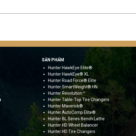
SẢN PHẨM
Hunter HawkEye Elite®
Hunter HawkEye® XL
Hunter Road Force®
Elite
Hunter SmartWeight® HN
Hunter Revolution™
m
Hunter Table-Top Tire Changers
Hunter Maverick®
Hunter AutoComp Elite®
Hunter BL Series Bench Lathe
Hunter HD Wheel Balancer
Hunter HD Tire Changers