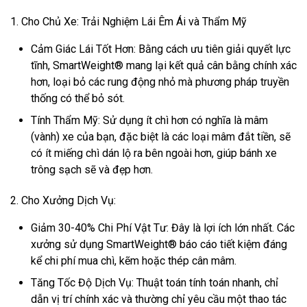
1. Cho Chủ Xe: Trải Nghiệm Lái Êm Ái và Thẩm Mỹ
Cảm Giác Lái Tốt Hơn: Bằng cách ưu tiên giải quyết lực
tĩnh, SmartWeight® mang lại kết quả cân bằng chính xác
hơn, loại bỏ các rung động nhỏ mà phương pháp truyền
thống có thể bỏ sót.
Tính Thẩm Mỹ: Sử dụng ít chì hơn có nghĩa là mâm
(vành) xe của bạn, đặc biệt là các loại mâm đắt tiền, sẽ
có ít miếng chì dán lộ ra bên ngoài hơn, giúp bánh xe
trông sạch sẽ và đẹp hơn.
2. Cho Xưởng Dịch Vụ:
Giảm 30-40% Chi Phí Vật Tư: Đây là lợi ích lớn nhất. Các
xưởng sử dụng SmartWeight® báo cáo tiết kiệm đáng
kể chi phí mua chì, kẽm hoặc thép cân mâm.
Tăng Tốc Độ Dịch Vụ: Thuật toán tính toán nhanh, chỉ
dẫn vị trí chính xác và thường chỉ yêu cầu một thao tác