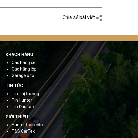
Chia sẻ bài viết
KHÁCH HÀNG
Các hãng xe
Các hãng lốp
Garage ô tô
TIN TỨC
Tin Thị trường
Tin Hunter
Tin Đào tạo
GIỚI THIỆU
Hunter toàn cầu
T&S CarTek