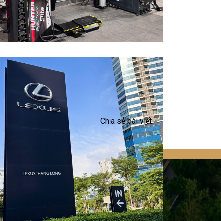
Chia sẻ bài viết
KHÁCH HÀNG
Các hãng xe
Các hãng lốp
Garage ô tô