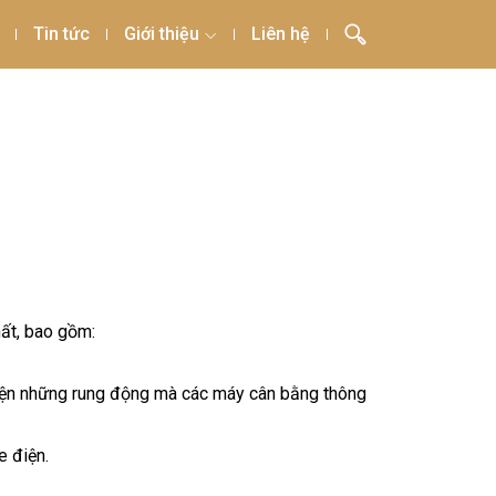
Tin tức
Giới thiệu
Liên hệ
hất, bao gồm:
 hiện những rung động mà các máy cân bằng thông
e điện.