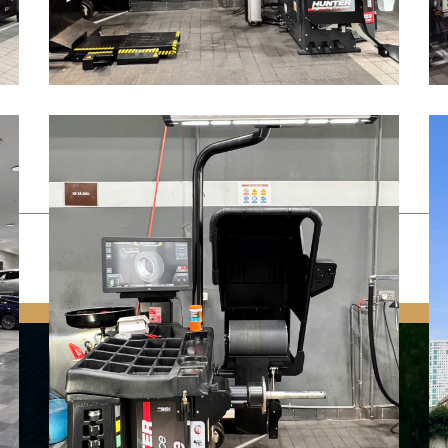
SẢN PHẨM
Hunter HawkEye Elite®
Hunter HawkEye® XL
Hunter Road Force®
Elite