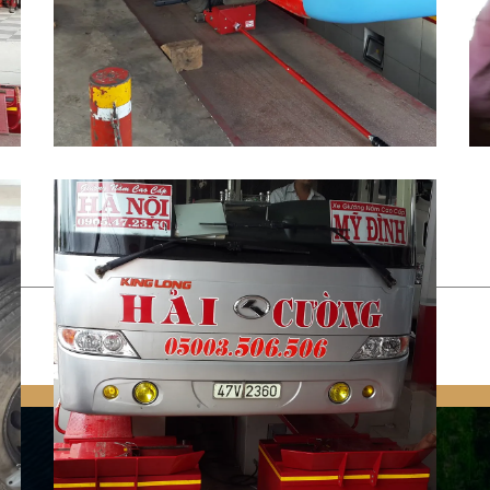
SẢN PHẨM
Hunter HawkEye Elite®