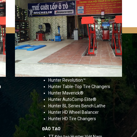
SẢN PHẨM
Hunter HawkEye Elite®
Hunter HawkEye® XL
Hunter Road Force®
Elite
Hunter SmartWeight® HN
Hunter Revolution™
m
Hunter Table-Top Tire Changers
Hunter Maverick®
Hunter AutoComp Elite®
Hunter BL Series Bench Lathe
Hunter HD Wheel Balancer
Hunter HD Tire Changers
ĐÀO TẠO
TT Đào tạo Hunter Việt Nam