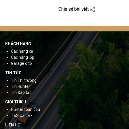
Chia sẻ bài viết
KHÁCH HÀNG
Các hãng xe
Các hãng lốp
Garage ô tô
TIN TỨC
Tin Thị trường
Tin Hunter
Tin Đào tạo
GIỚI THIỆU
Hunter toàn cầu
T&S CarTek
LIÊN HỆ