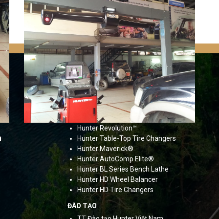
SẢN PHẨM
Hunter HawkEye Elite®
Hunter HawkEye® XL
Hunter Road Force®
Elite
Hunter SmartWeight® HN
Hunter Revolution™
m
Hunter Table-Top Tire Changers
Hunter Maverick®
Hunter AutoComp Elite®
Hunter BL Series Bench Lathe
Hunter HD Wheel Balancer
Hunter HD Tire Changers
ĐÀO TẠO
TT Đào tạo Hunter Việt Nam