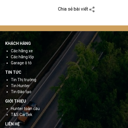
Chia sẻ bài viết
KHÁCH HÀNG
Các hãng xe
Các hãng lốp
Garage ô tô
TIN TỨC
Tin Thị trường
Tin Hunter
Tin Đào tạo
GIỚI THIỆU
Hunter toàn cầu
T&S CarTek
LIÊN HỆ