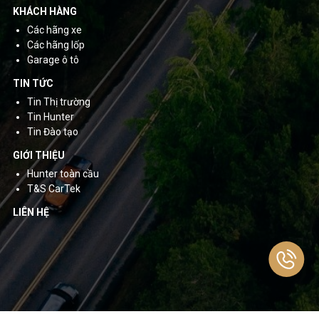
KHÁCH HÀNG
Các hãng xe
Các hãng lốp
Garage ô tô
TIN TỨC
Tin Thị trường
Tin Hunter
Tin Đào tạo
GIỚI THIỆU
Hunter toàn cầu
T&S CarTek
LIÊN HỆ