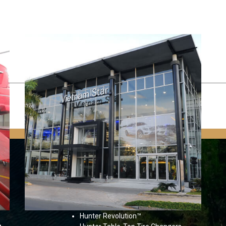
SẢN PHẨM
Hunter HawkEye Elite®
Hunter HawkEye® XL
Hunter Road Force®
Elite
Hunter SmartWeight® HN
Hunter Revolution™